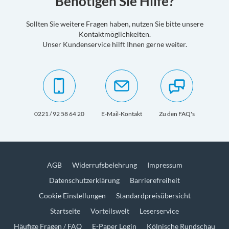
Benötigen Sie Hilfe?
Sollten Sie weitere Fragen haben, nutzen Sie bitte unsere
Kontaktmöglichkeiten.
Unser Kundenservice hilft Ihnen gerne weiter.
0221 / 92 58 64 20
E-Mail-Kontakt
Zu den FAQ's
AGB
Widerrufsbelehrung
Impressum
Datenschutzerklärung
Barrierefreiheit
Cookie Einstellungen
Standardpreisübersicht
Startseite
Vorteilswelt
Leserservice
Häufige Fragen / FAQ
E-Paper Login
Kölnische Rundschau